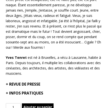
niaque. Étant essentiellement paresse, je ne développe
jamais rien, j’empile, j’entasse, je souffle court. Jeune, entre
deux âges, j’étais vieux, radieux et fatigué. Vieux, je suis
laborieux, angoissé et infatigable. J’ai été à l’hôpital, j’ai failli y
rester, j’en suis revenu. Et à présent, ce n’est plus le passé qui
est dramatique mais le futur ! Tout devient angoissant, chier,
pisser, dormir et du coup, on se rend compte que pendant
soixante-sept ans au moins, on a été insouciant… Cigale ? Eh
oui ! Merde aux fourmis !
Yves Tenret
est né à Bruxelles, a vécu à Lausanne, habite à
Paris. Depuis toujours, il multiplie les collaborations avec des
cinéastes, des architectes, des artistes, des vidéastes et des
musiciens.
+
REVUE DE PRESSE
+
INFOS PRATIQUES
quantité
Ajouter au panier