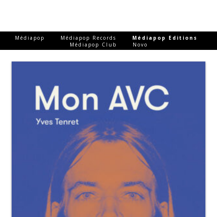
-
-
-
Médiapop
Médiapop Records
Médiapop Editions
-
Médiapop Club
Novo