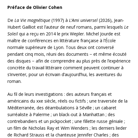
Préface de Olivier Cohen
De
La Vie magnétique
(1997) à
L’Ami universel
(2026), Jean-
Hubert Gailliot est l’auteur de neuf romans, parmi lesquels
Le
Soleil
qui a reçu en 2014 le prix Wepler. Michel Jourde est
maître de conférences en littérature française à l’École
normale supérieure de Lyon. Tous deux ont conversé
pendant cinq mois, réuni des documents − et même écouté
des disques − afin de comprendre au plus près de l’expérience
concrète du travail littéraire comment peuvent continuer à
s’inventer, pour un écrivain d’aujourd’hui, les aventures du
roman.
Au fil de leurs investigations : des auteurs français et
américains du xxe siècle, réels ou fictifs ; une traversée de la
Méditerranée, des déambulations à Séville ; un cabaret
surréaliste à Palerme ; un black-out à Manhattan ; des
contrebandiers et un pickpocket ; une fillette russe géniale ;
un film de Nicholas Ray et Wim Wenders ; les derniers lieder
de Richard Strauss et la chanteuse Jennifer Charles ; des