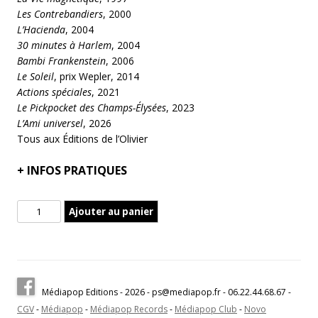
Les Contrebandiers
, 2000
L’Hacienda
, 2004
30 minutes à Harlem
, 2004
Bambi Frankenstein
, 2006
Le Soleil
, prix Wepler, 2014
Actions spéciales
, 2021
Le Pickpocket des Champs-Élysées
, 2023
L’Ami universel
, 2026
Tous aux Éditions de l’Olivier
+
INFOS PRATIQUES
quantité
Ajouter au panier
de
Aventures
du
roman
Une
Médiapop Editions - 2026 - ps@mediapop.fr - 06.22.44.68.67 -
conversation
CGV
-
Médiapop
-
Médiapop Records
-
Médiapop Club
-
Novo