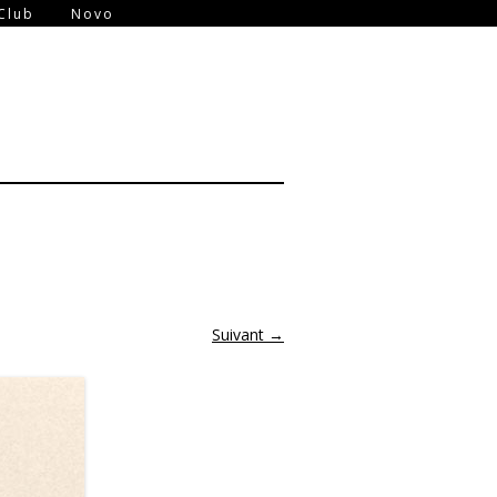
-
Club
Novo
Suivant →