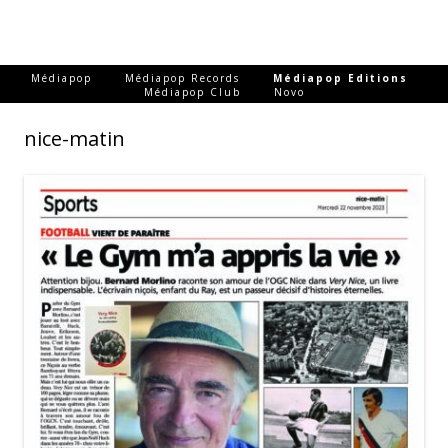
-
-
-
Médiapop
Médiapop Records
Médiapop Editions
-
Médiapop Club
Novo
nice-matin