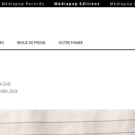
-
-
Médiapop Records
Médiapop Editions
Médiapop 
Aller
au
RS
REVUE DE PRESSE
VOTRE PANIER
contenu
r Out!
India, Goa
.