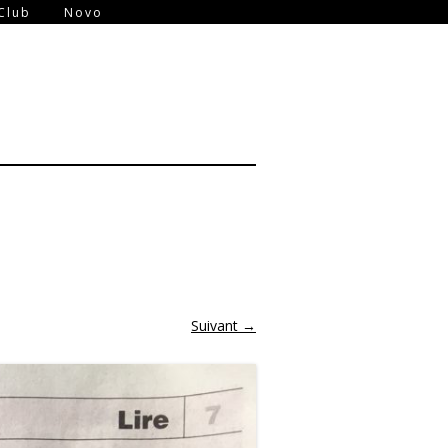
-
Club
Novo
Suivant →