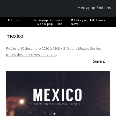
Médiapop Editions
-
-
-
Médiapop
Médiapop Records
Médiapop Editions
-
Médiapop Club
Novo
mexico
Publié le
10 décembre 2020
à
1200 × 810
dans
Mexico
Sur les
traces des détectives sauvages
.
Suivant →