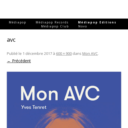
-
-
-
Médiapop
Médiapop Records
Médiapop Editions
-
Médiapop Club
Novo
avc
Publié le
1 décembre 2017
à
600 × 900
dans
Mon AVC
.
← Précédent