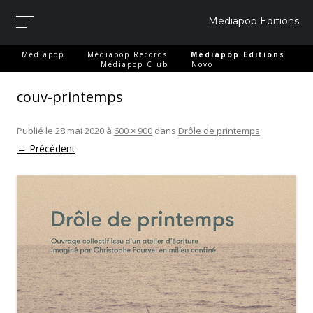
Médiapop Editions
-
-
-
Médiapop
Médiapop Records
Médiapop Editions
-
Médiapop Club
Novo
couv-printemps
Publié le
28 mai 2020
à
600 × 900
dans
Drôle de printemps
.
← Précédent