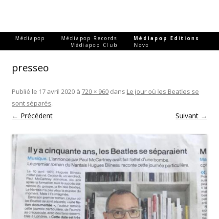
-
-
-
Médiapop
Médiapop Records
Médiapop Editions
-
Médiapop Club
Novo
presseo
Publié le
17 avril 2020
à
720 × 960
dans
Le jour où les Beatles se
sont séparés
.
← Précédent
Suivant →