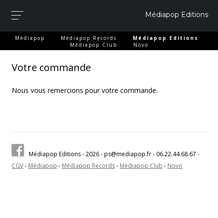
Médiapop Editions
-
-
-
Médiapop
Médiapop Records
Médiapop Editions
-
Médiapop Club
Novo
Votre commande
Nous vous remercions pour votre commande.
Médiapop Editions - 2026 - ps@mediapop.fr - 06.22.44.68.67 -
CGV
-
Médiapop
-
Médiapop Records
-
Médiapop Club
-
Novo