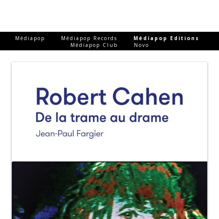
-
-
-
Médiapop
Médiapop Records
Médiapop Editions
-
Médiapop Club
Novo