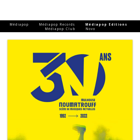
-
-
-
Médiapop
Médiapop Records
Médiapop Editions
-
Médiapop Club
Novo