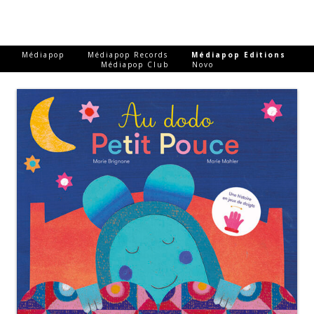
-
-
-
Médiapop
Médiapop Records
Médiapop Editions
-
Médiapop Club
Novo