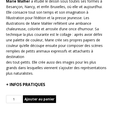
Marie Malher
a étudié le dessin sous toutes ses formes à
Besançon, Nancy, et enfin Bruxelles, où elle vit aujourd’hui.
Elle consacre tout son temps et son imagination à
l’illustration pour l’édition et la presse jeunesse. Les
illustrations de Marie Mahler reflètent une ambiance
chaleureuse, colorée et arrosée d’une once d’humour. Sa
technique la plus courante est le collage : après avoir défini
une palette de couleur, Marie crée ses propres papiers de
couleur qu’elle découpe ensuite pour composer des scènes
remplies de petits animaux expressifs et attachants à
destination
des tout-petits. Elle crée aussi des images pour les plus
grands dans lesquelles viennent s’ajouter des représentations
plus naturalistes.
+
INFOS PRATIQUES
quantité
Ajouter au panier
de
Au