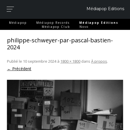
Médiapop Editions
-
-
-
Médiapop
Médiapop Records
Médiapop Editions
-
Médiapop Club
Novo
philippe-schweyer-par-pascal-bastien-
2024
Publié le
10 septembre 2024
à
1800 × 1800
dans
À propos
.
← Précédent