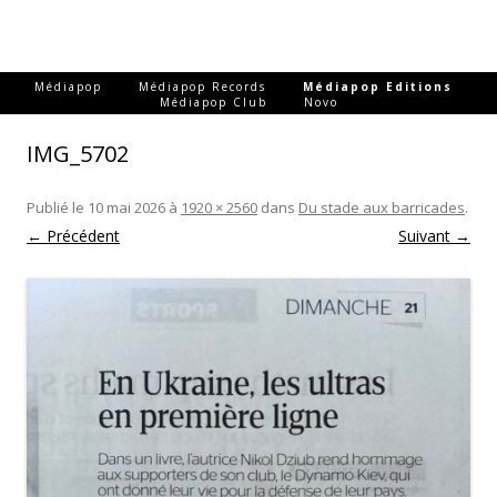
-
-
-
Médiapop
Médiapop Records
Médiapop Editions
-
Médiapop Club
Novo
IMG_5702
Publié le
10 mai 2026
à
1920 × 2560
dans
Du stade aux barricades
.
← Précédent
Suivant →