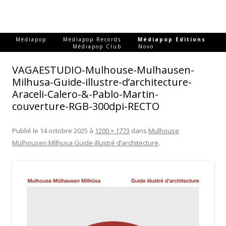
-
-
-
Médiapop
Médiapop Records
Médiapop Editions
-
Médiapop Club
Novo
VAGAESTUDIO-Mulhouse-Mulhausen-
Milhusa-Guide-illustre-d’architecture-
Araceli-Calero-&-Pablo-Martin-
couverture-RGB-300dpi-RECTO
Publié le
14 octobre 2025
à
1200 × 1773
dans
Mulhouse
Mülhousen Mìlhusa
Guide illustré d’architecture
.