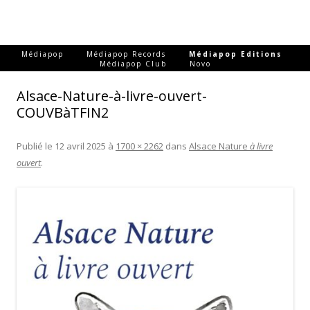
-
-
-
Médiapop
Médiapop Records
Médiapop Editions
-
Médiapop Club
Novo
Alsace-Nature-à-livre-ouvert-
COUVBàTFIN2
Publié le
12 avril 2025
à
1700 × 2262
dans
Alsace Nature
à livre
ouvert
.