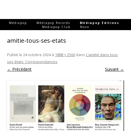
-
-
-
Médiapop
Médiapop Records
Médiapop Editions
-
Médiapop Club
Novo
amitie-tous-ses-etats
Publié le
24 octobre 2024
à
1888 × 2560
dans
L’amitié dans tous
ses états. Correspondances
.
← Précédent
Suivant →