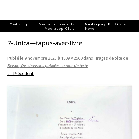
-
-
-
Médiapop
Médiapop Records
Médiapop Editions
-
Médiapop Club
Novo
7-Unica—tapus-avec-livre
Publié le
9 novembre 2023
à
1809 × 2560
dans
Tirages de tête de
Blason, Dix chansons publiées comme du texte
.
← Précédent