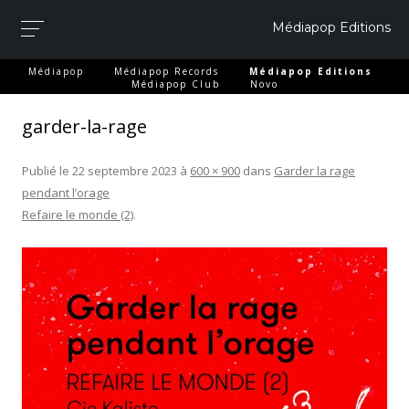
Médiapop Editions
-
-
-
Médiapop
Médiapop Records
Médiapop Editions
-
Médiapop Club
Novo
garder-la-rage
Publié le
22 septembre 2023
à
600 × 900
dans
Garder la rage
pendant l’orage
Refaire le monde (2)
.