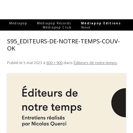
-
-
-
Médiapop
Médiapop Records
Médiapop Editions
-
Médiapop Club
Novo
S95_EDITEURS-DE-NOTRE-TEMPS-COUV-
OK
Publié le
5 mai 2023
à
600 × 900
dans
Éditeurs de notre temps
.