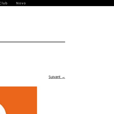
-
Club
Novo
Suivant →