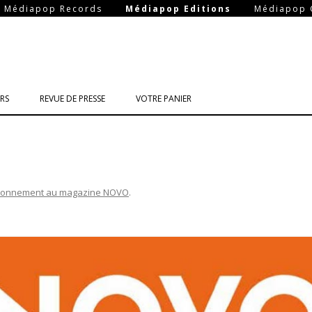
-
-
Médiapop Records
Médiapop Editions
Médiapop 
Aller
au
RS
REVUE DE PRESSE
VOTRE PANIER
contenu
onnement au magazine NOVO
.