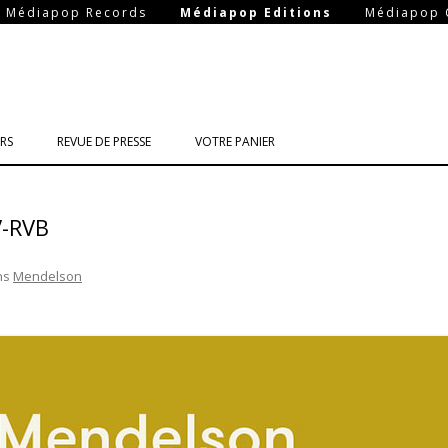
-
-
Médiapop Records
Médiapop Editions
Médiapop 
Aller
au
RS
REVUE DE PRESSE
VOTRE PANIER
contenu
-RVB
ns
Mendelson