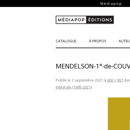
-
Médiapop
CATALOGUE
À PROPOS
AUTEU
MENDELSON-1°-de-COUV
Publié le
2 septembre 2021
à
600 × 901
da
Intégrale (1995-2021)
.