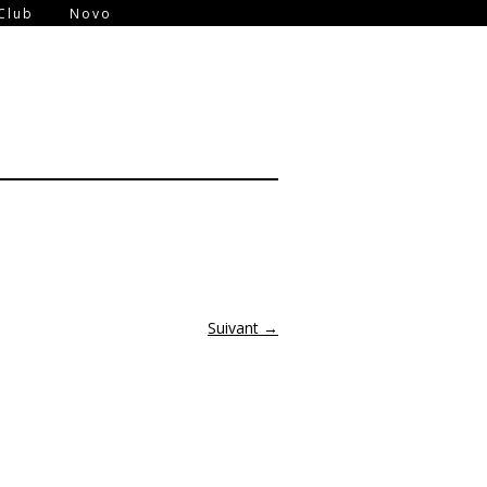
-
Club
Novo
Suivant →