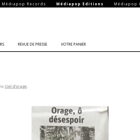
-
-
Médiapop Records
Médiapop Editions
Médiapop 
Aller
au
RS
REVUE DE PRESSE
VOTRE PANIER
contenu
ns
Ciel d’orage
.