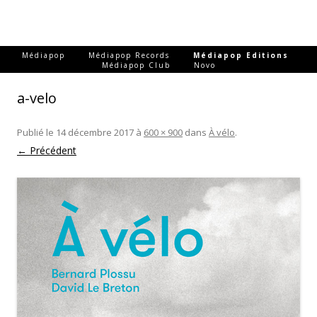
-
-
-
Médiapop
Médiapop Records
Médiapop Editions
-
Médiapop Club
Novo
a-velo
Publié le
14 décembre 2017
à
600 × 900
dans
À vélo
.
← Précédent