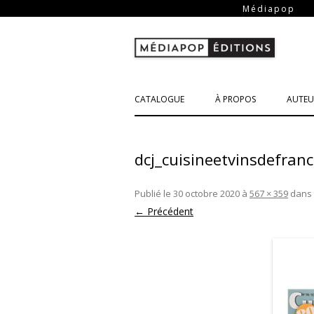
-
Médiapop
CATALOGUE
À PROPOS
AUTEU
dcj_cuisineetvinsdefran
Publié le
30 octobre 2020
à
567 × 359
dans
← Précédent