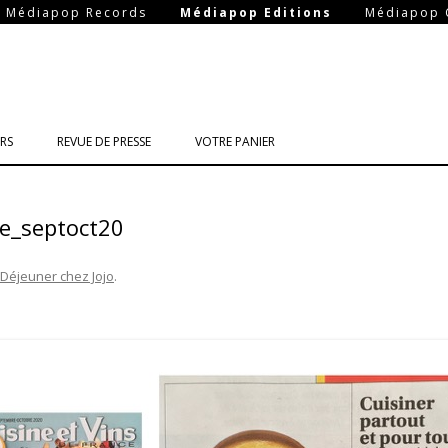
-
-
Médiapop Records
Médiapop Editions
Médiapop 
Aller
au
RS
REVUE DE PRESSE
VOTRE PANIER
contenu
ce_septoct20
Déjeuner chez Jojo
.