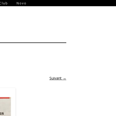
-
Club
Novo
Suivant →