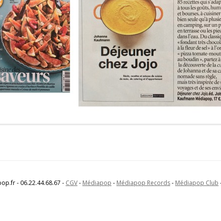
p.fr - 06.22.44.68.67 -
CGV
-
Médiapop
-
Médiapop Records
-
Médiapop Club