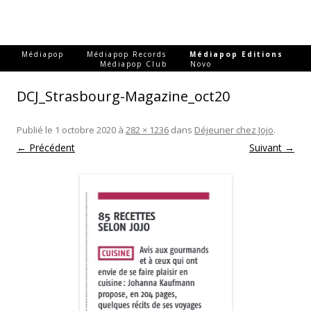
-
-
-
Médiapop
Médiapop Records
Médiapop Editions
-
Médiapop Club
Novo
DCJ_Strasbourg-Magazine_oct20
Publié le
1 octobre 2020
à
282 × 1236
dans
Déjeuner chez Jojo
.
← Précédent
Suivant →