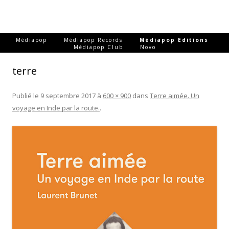
-
-
-
Médiapop
Médiapop Records
Médiapop Editions
-
Médiapop Club
Novo
terre
Publié le
9 septembre 2017
à
600 × 900
dans
Terre aimée. Un
voyage en Inde par la route.
.