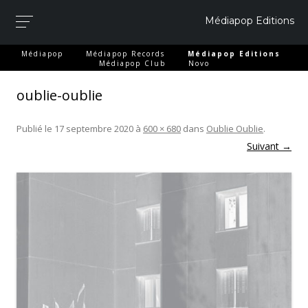
Médiapop Editions
-
-
-
Médiapop
Médiapop Records
Médiapop Editions
-
Médiapop Club
Novo
oublie-oublie
Publié le
17 septembre 2020
à
600 × 680
dans
Oublie Oublie
.
Suivant →