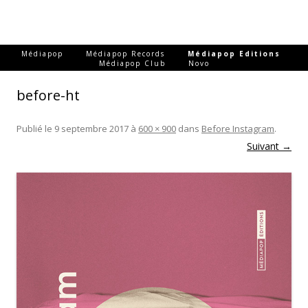
-
-
-
Médiapop
Médiapop Records
Médiapop Editions
-
Médiapop Club
Novo
before-ht
Publié le
9 septembre 2017
à
600 × 900
dans
Before Instagram
.
Suivant →